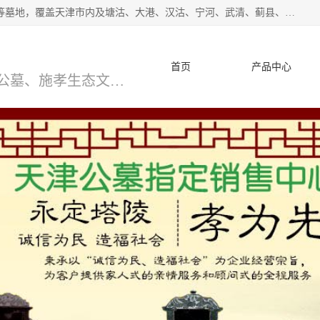
*主营范围：永安陵公墓,永乐园公墓,兰生园公墓,玉佛寺寝宫等墓地，覆盖天津市内及塘沽、大港、汉沽、宁河、武清、蓟县、静海、廊坊、北京、沧州等区域本中心由中国公墓网、天津公墓网、中国陵网、中国周易学会联合推举，我们的团队将会以优质的服务，竭诚为您服务，期待您的来电。
首页
产品中心
天津公墓、天津墓地、万寿园公墓、施孝生态文化陵园