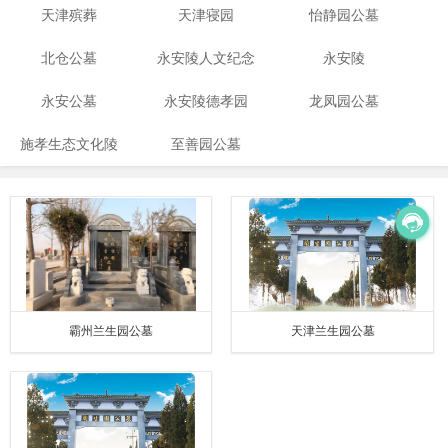
天津殡葬
天津寝园
怡静园公墓
北仓公墓
永安陵人文纪念
永安陵
永安公墓
永安陵德孝园
园
龙凤园公墓
施孝生态文化陵
至善园公墓
园
霸州兰生园公墓
天津兰生园公墓