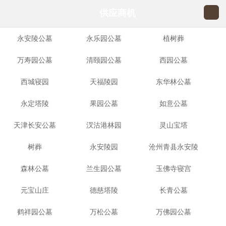
供应商机
永安陵公墓
永乐园公墓
植树葬
万寿园公墓
清颐园公墓
西园公墓
西城寝园
天福陵园
东华林公墓
永定塔陵
果园公墓
如意公墓
天津长安公墓
汊沽港林园
灵山宝塔
树葬
永安陵园
沧州青县永安陵
森林公墓
兰生园公墓
玉佛寺寝宫
园
元宝山庄
德慈塔陵
长青公墓
鹤祥园公墓
万松公墓
万佛园公墓