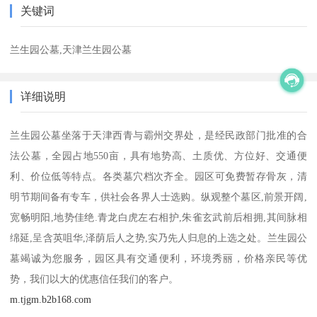
关键词
兰生园公墓,天津兰生园公墓
详细说明
兰生园公墓坐落于天津西青与霸州交界处，是经民政部门批准的合
法公墓，全园占地550亩，具有地势高、土质优、方位好、交通便
利、价位低等特点。各类墓穴档次齐全。园区可免费暂存骨灰，清
明节期间备有专车，供社会各界人士选购。纵观整个墓区,前景开阔,
宽畅明阳,地势佳绝.青龙白虎左右相护,朱雀玄武前后相拥,其间脉相
绵延,呈含英咀华,泽荫后人之势,实乃先人归息的上选之处。兰生园公
墓竭诚为您服务，园区具有交通便利，环境秀丽，价格亲民等优
势，我们以大的优惠信任我们的客户。
m.tjgm.b2b168.com