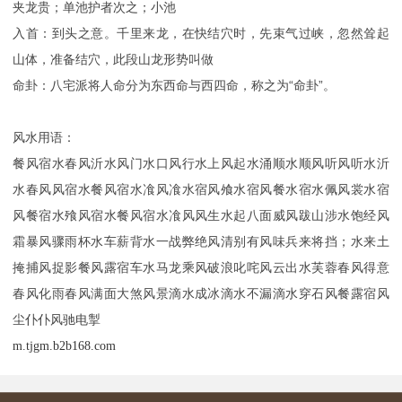
夹龙贵；单池护者次之；小池
入首：到头之意。千里来龙，在快结穴时，先束气过峡，忽然耸起
山体，准备结穴，此段山龙形势叫做
命卦：八宅派将人命分为东西命与西四命，称之为“命卦”。
风水用语：
餐风宿水春风沂水风门水口风行水上风起水涌顺水顺风听风听水沂
水春风风宿水餐风宿水飡风飡水宿风飧水宿风餐水宿水佩风裳水宿
风餐宿水飱风宿水餐风宿水飡风风生水起八面威风跋山涉水饱经风
霜暴风骤雨杯水车薪背水一战弊绝风清别有风味兵来将挡；水来土
掩捕风捉影餐风露宿车水马龙乘风破浪叱咤风云出水芙蓉春风得意
春风化雨春风满面大煞风景滴水成冰滴水不漏滴水穿石风餐露宿风
尘仆仆风驰电掣
m.tjgm.b2b168.com