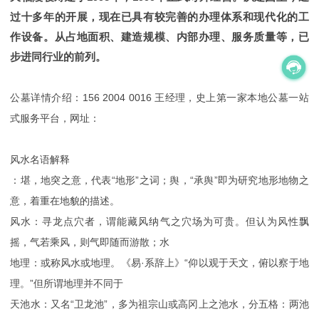
过十多年的开展，现在已具有较完善的办理体系和现代化的工
作设备。从占地面积、建造规模、内部办理、服务质量等，已
步进同行业的前列。
公墓详情介绍：156 2004 0016 王经理，史上第一家本地公墓一站
式服务平台，网址：
风水名语解释
：堪，地突之意，代表“地形”之词；舆，“承舆”即为研究地形地物之
意，着重在地貌的描述。
风水：寻龙点穴者，谓能藏风纳气之穴场为可贵。但认为风性飘
摇，气若乘风，则气即随而游散；水
地理：或称风水或地理。《易·系辞上》“仰以观于天文，俯以察于地
理。”但所谓地理并不同于
天池水：又名“卫龙池”，多为祖宗山或高冈上之池水，分五格：两池