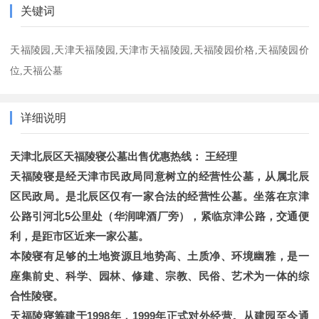
关键词
天福陵园,天津天福陵园,天津市天福陵园,天福陵园价格,天福陵园价
位,天福公墓
详细说明
天津北辰区天福陵寝公墓出售优惠热线： 王经理
天福陵寝是经天津市民政局同意树立的经营性公墓，从属北辰
区民政局。是北辰区仅有一家合法的经营性公墓。坐落在京津
公路引河北5公里处（华润啤酒厂旁），紧临京津公路，交通便
利，是距市区近来一家公墓。
本陵寝有足够的土地资源且地势高、土质净、环境幽雅，是一
座集前史、科学、园林、修建、宗教、民俗、艺术为一体的综
合性陵寝。
天福陵寝筹建于1998年，1999年正式对外经营。从建园至今通