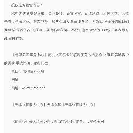
殡仪服务包含内容：
承办为逝者脱穿衣服、美容整容、布置灵堂、遗体冷藏、遗体运送、遗体
告别，遗体火化、骨灰存放、购买公墓及墓葬服务等。对殡葬服务的选择我们
要遵循“厚养薄葬”的原则，要有临终关怀，不要以那种奢侈的丧葬仪式来表示对
死者的哀悼。
【天津公墓服务中心】是以公墓服务和殡葬服务的大型企业.真正满足客户
的需求.手续简便，服务到位.
电话： 节假日不休息
网址
网址：www.tj-md.net
【天津公墓服务中心】天津公墓【天津公墓服务中心】
《植树葬》每天均可办理，敬请市民相互转告。天津公墓网