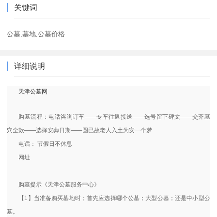
关键词
公墓,墓地,公墓价格
详细说明
天津公墓网
购墓流程：电话咨询订车——专车往返接送——选号留下碑文——交齐墓
穴全款——选择安葬日期——圆已故老人入土为安一个梦
电话： 节假日不休息
网址
购墓提示《天津公墓服务中心》
【1】当准备购买墓地时；首先应选择哪个公墓；大型公墓；还是中小型公
墓。