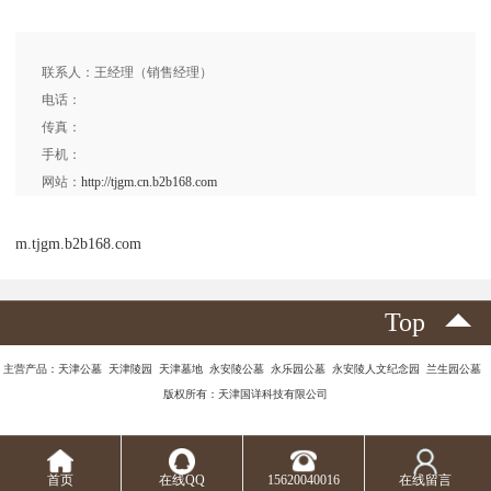
联系人：王经理（销售经理）
电话：
传真：
手机：
网站：
http://tjgm.cn.b2b168.com
m.tjgm.b2b168.com
Top
主营产品：天津公墓 天津陵园 天津墓地 永安陵公墓 永乐园公墓 永安陵人文纪念园 兰生园公墓
版权所有：天津国详科技有限公司
首页
在线QQ
15620040016
在线留言