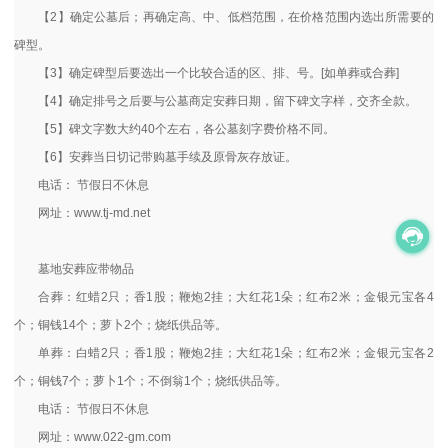
【2】确定公墓后；再确定高、中、低档范围，在价格范围内选出所需要的
碑型。
【3】确定碑型后要选出一个比较合适的区、排、号。[如单葬或合葬]
【4】确定排号之后要与公墓商定安葬日期，留下碑文字样，交齐全款。
【5】碑文字数大约40个左右，各公墓刻字费价格不同。
【6】安葬当日切记带购墓手续及原骨灰存放证。
电话： 节假日不休息
网址：www.tj-md.net
墓地安葬应带物品
合葬：红蜡2只；香1股；鞭炮2挂；大红花1朵；红布2米；金银元宝各4
个；铜钱14个；萝卜2个；烧纸供品等。
单葬：白蜡2只；香1股；鞭炮2挂；大红花1朵；红布2米；金银元宝各2
个；铜钱7个；萝卜1个；不倒翁1个；烧纸供品等。
电话： 节假日不休息
网址：www.022-gm.com