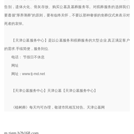
告别，遗体火化、骨灰存放、购买公墓及墓葬服务等。对殡葬服务的选择我们
要遵循“厚养薄葬”的原则，要有临终关怀，不要以那种奢侈的丧葬仪式来表示对
死者的哀悼。
【天津公墓服务中心】是以公墓服务和殡葬服务的大型企业.真正满足客户
的需求.手续简便，服务到位.
电话： 节假日不休息
网址
网址：www.tj-md.net
【天津公墓服务中心】天津公墓【天津公墓服务中心】
《植树葬》每天均可办理，敬请市民相互转告。天津公墓网
m.tjgm.b2b168.com