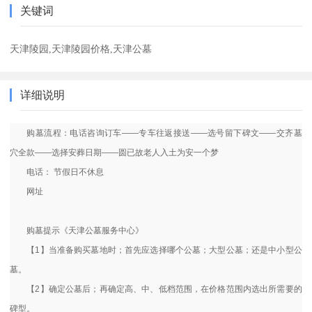
关键词
天津陵园,天津陵园价格,天津公墓
详细说明
购墓流程：电话咨询订车——专车往返接送——选号留下碑文——交齐墓
穴全款——选择安葬日期——圆已故老人入土为安一个梦
电话： 节假日不休息
网址
购墓提示《天津公墓服务中心》
【1】当准备购买墓地时；首先应选择哪个公墓；大型公墓；还是中小型公
墓。
【2】确定公墓后；再确定高、中、低档范围，在价格范围内选出所需要的
碑型。