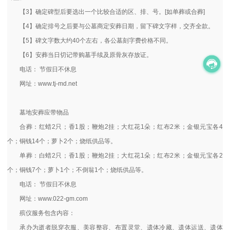
【3】确定碑型后要选出一个比较合适的区、排、号。[如单葬或合葬]
【4】确定排号之后要与公墓商定安葬日期，留下碑文字样，交齐全款。
【5】碑文字数大约40个左右，各公墓刻字费价格不同。
【6】安葬当日切记带购墓手续及原骨灰存放证。
电话： 节假日不休息
网址：www.tj-md.net
墓地安葬应带物品
合葬：红蜡2只；香1股；鞭炮2挂；大红花1朵；红布2米；金银元宝各4
个；铜钱14个；萝卜2个；烧纸供品等。
单葬：白蜡2只；香1股；鞭炮2挂；大红花1朵；红布2米；金银元宝各2
个；铜钱7个；萝卜1个；不倒翁1个；烧纸供品等。
电话： 节假日不休息
网址：www.022-gm.com
殡仪服务包含内容：
承办为逝者脱穿衣服、美容整容、布置灵堂、遗体冷藏、遗体运送、遗体