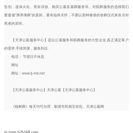
告别，遗体火化、骨灰存放、购买公墓及墓葬服务等。对殡葬服务的选择我们
要遵循“厚养薄葬”的原则，要有临终关怀，不要以那种奢侈的丧葬仪式来表示对
死者的哀悼。
【天津公墓服务中心】是以公墓服务和殡葬服务的大型企业.真正满足客户
的需求.手续简便，服务到位.
电话： 节假日不休息
网址
网址：www.tj-md.net
【天津公墓服务中心】天津公墓【天津公墓服务中心】
《植树葬》每天均可办理，敬请市民相互转告。天津公墓网
m.tjgm.b2b168.com