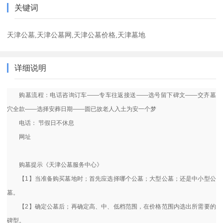
关键词
天津公墓,天津公墓网,天津公墓价格,天津墓地
详细说明
购墓流程：电话咨询订车——专车往返接送——选号留下碑文——交齐墓
穴全款——选择安葬日期——圆已故老人入土为安一个梦
电话： 节假日不休息
网址
购墓提示《天津公墓服务中心》
【1】当准备购买墓地时；首先应选择哪个公墓；大型公墓；还是中小型公
墓。
【2】确定公墓后；再确定高、中、低档范围，在价格范围内选出所需要的
碑型。