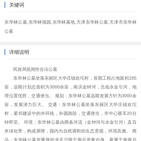
关键词
东华林公墓,东华林陵园,东华林墓地,天津东华林公墓,天津市东华林
公墓
详细说明
民政局批阅性合法公墓
东华林公墓坐落东丽区大毕庄镇欢坨村，首期工程占地面积285
亩，远期计划总面积为3000余亩，南滨金钟河，北临永金引河，地
理位置优胜，交通便当。 规划：东华林公墓远期发展方针为3000余
亩，发展潜力巨大。 交通：东华林公墓坐落东丽区大毕庄镇欢坨
村，紧邻建设中的外环线，补圆路段，交通便当，市中心驱车20分
钟即至。 环境：东华林公墓由两条河流（金钟河与永金引河）及百
米绿化带，构成屏障，园内为自然调和的生态景观，环境高雅。 商
品：东华林公墓所重视的并不只限于商品质量自身，着重于将商品