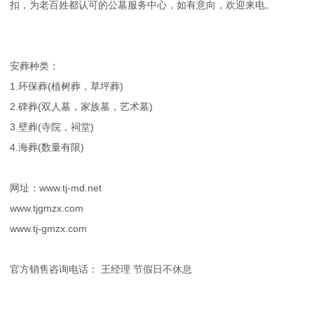
扣，为老百姓都认可的公墓服务中心，如有意向，欢迎来电。
安葬种类：
1.环保葬(植树葬，草坪葬)
2.碑葬(双人墓，家族墓，艺术墓)
3.壁葬(寺院，祠堂)
4.海葬(数量有限)
网址：www.tj-md.net
www.tjgmzx.com
www.tj-gmzx.com
官方销售咨询电话： 王经理 节假日不休息