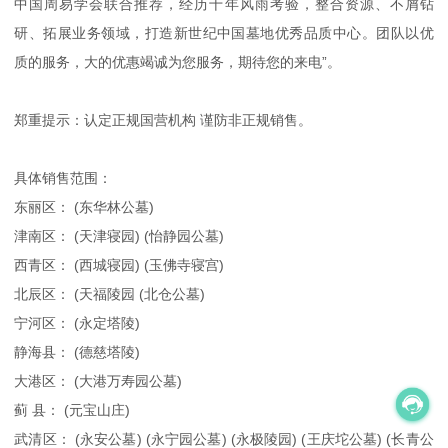
中国周易学会联合推荐，经历十年风雨考验，整合资源、不屑钻
研、拓展业务领域，打造新世纪中国墓地优秀品质中心。团队以优
质的服务，大的优惠竭诚为您服务，期待您的来电”。
郑重提示：认定正规国营机构 谨防非正规销售。
具体销售范围：
东丽区： (东华林公墓)
津南区： (天津寝园) (怡静园公墓)
西青区： (西城寝园) (玉佛寺寝宫)
北辰区： (天福陵园 (北仓公墓)
宁河区： (永定塔陵)
静海县： (德慈塔陵)
大港区： (大港万寿园公墓)
蓟 县： (元宝山庄)
武清区： (永安公墓) (永宁园公墓) (永极陵园) (王庆坨公墓) (长青公