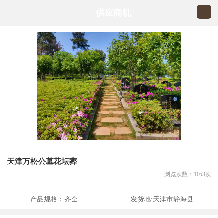
供应商机
天津万松公墓花坛葬
浏览次数：
1053
次
产品规格：
齐全
发货地:
天津市静海县