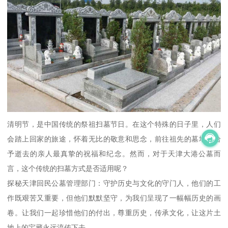
清明节，是中国传统的祭祖扫墓节日。在这个特殊的日子里，人们
会踏上回家的旅途，怀着无比的敬意和思念，前往祖先的墓地，给
予逝去的亲人最真挚的祝福和纪念。然而，对于天津大港公墓而
言，这个传统的扫墓方式是否适用呢？
探秘天津回民公墓管理部门：守护历史与文化的守门人，他们的工
作既艰苦又重要，但他们默默坚守，为我们呈现了一幅幅历史的画
卷。让我们一起珍惜他们的付出，尊重历史，传承文化，让这片土
地上的宝藏永远流传下去。