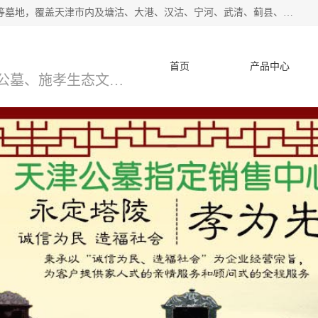
*主营范围：永安陵公墓,永乐园公墓,兰生园公墓,玉佛寺寝宫等墓地，覆盖天津市内及塘沽、大港、汉沽、宁河、武清、蓟县、静海、廊坊、北京、沧州等区域本中心由中国公墓网、天津公墓网、中国陵网、中国周易学会联合推举，我们的团队将会以优质的服务，竭诚为您服务，期待您的来电。
首页
产品中心
天津公墓、天津墓地、万寿园公墓、施孝生态文化陵园