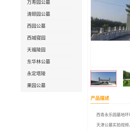
万寿园公墓
清颐园公墓
西园公墓
西城寝园
天福陵园
东华林公墓
永定塔陵
果园公墓
梦境园公墓
产品描述
如意公墓
西青永乐园墓地环
天津长安公墓
天津公墓实拍视频