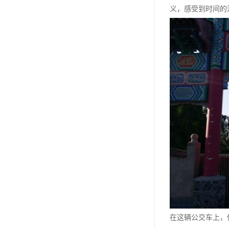
汊沽港林园
义，感受到时间的
灵山宝塔
树葬
永安陵园
沧州青县永安陵园
森林公墓
兰生园公墓
玉佛寺寝宫
永宁园公墓
元宝山庄
德慈塔陵
在这辆公交车上，