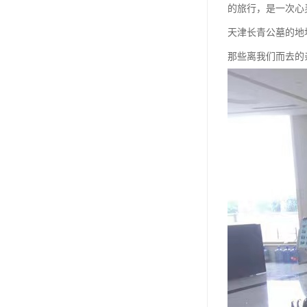
长青公墓
的旅行，是一次心
天津长青公墓的地
鹤祥园公墓
那些离我们而去的
万松公墓
万佛园公墓
天津殡葬
天津寝园
怡静园公墓
北仓公墓
永安陵人文纪念园
永安陵
天津殡葬服务