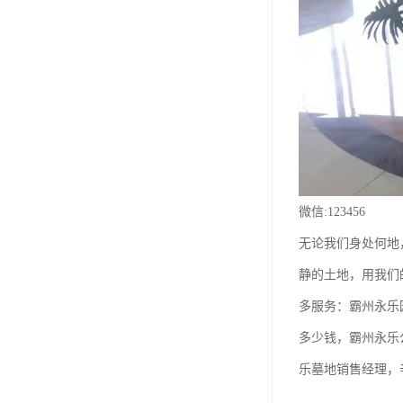
祥安寝园
永安公墓
永安陵德孝园
永安墓园
极乐园公墓
林园公墓
微信:123456
龙凤园公墓
无论我们身处何地
施孝生态文化陵园
静的土地，用我们
多服务：霸州永乐
风水园公墓
多少钱，霸州永乐
至善园公墓
乐墓地销售经理，
永极陵园