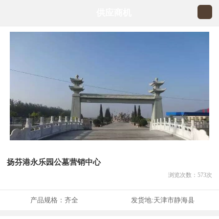
供应商机
扬芬港永乐园公墓营销中心
浏览次数：
573
次
产品规格：
齐全
发货地:
天津市静海县