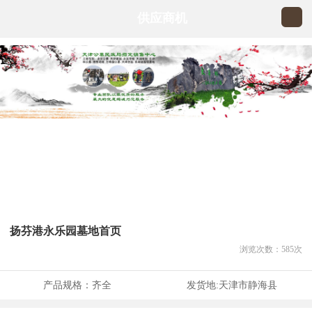
供应商机
扬芬港永乐园墓地首页
浏览次数：
585
次
产品规格：
齐全
发货地:
天津市静海县