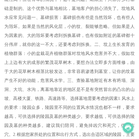
础是制的。这个优势与墓地相比，墓地客户的担心消失了。坟地风
水应常见问题一、墓碑损害：墓碑损伤有些是当然毁坏，也有些人
为毁坏。如果是当然的风化层，小的纹、裂能够忽略。但如果是人
为因素的、大的毁坏要考虑到拆换墓碑，也有假如附近的墓碑都十
分伟岸，就你的这一不大，还要考虑到拆换。二、坟上生长发育的
植物群落：小的盆栽花卉植物群落对坟地风水危害并不大，假如坟
上上边有大的成形的繁茂花草树木，要想办法立即多方面维修，由
于大的花草树木根茎比较发达，非常容易渗透到墓室，让你的坟墓
产生不好的动能，危害风水学。三、查验墓地附近有木有坍塌、深
洞、大坑、水沟，离墓地靠近的地区是不是有突然冒出的凸出的山
坡、高楼大厦、铁路、高速路等。选择墓地需要考虑的因素1.风水上
的要求：陵园众多，陵园里不同的位置风水情况也都不一样，要求
越高，可供选择的陵园及墓的种类越少。要求越低，可供选择的陵
园及墓的种类越多。建议我们陪同，避免掉凶穴和死穴，优选吉
穴。2.根据您家所处的位置和出行方式，选出合适区域的陵园，主要