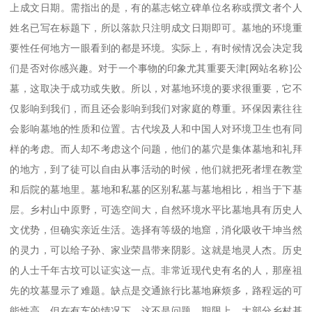
上成文日期。需指出的是，有的墓志铭立碑单位名称或撰文者个人
姓名已写在标题下，所以落款只注明成文日期即可。墓地的环境重
要性任何地方一眼看到的都是环境。实际上，有时候情况会决定我
们是否对你感兴趣。对于一个事物的印象尤其重要天津[网站名称]公
墓，这取决于成功或失败。所以，对墓地环境的要求很重要，它不
仅影响到我们，而且还会影响到我们对家庭的尊重。环保因素往往
会影响墓地的性质和位置。古代埃及人和中国人对环境卫生也有同
样的考虑。而人却不考虑这个问题，他们的墓穴是集体墓地和礼拜
的地方，到了徒可以自由从事活动的时候，他们就把死者埋在教堂
和后院的墓地里。墓地和私墓的区别私墓与墓地相比，相当于下基
层。乡村山中原野，可选空间大，自然环境水平比墓地具有历史人
文优势，但确实亲近生活。选择有等级的地窟，消化吸收干坤当然
的灵力，可以给子孙、家业荣昌带来阴影。这就是地灵人杰。历史
的人士千年古坟可以证实这一点。非常近现代史有名的人，那座祖
先的坟墓显示了难题。缺点是交通旅行比墓地麻烦多，路程远的可
能性高，但在有车的情况下，这不是问题。期限上，大部分乡村基