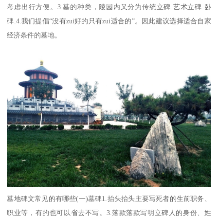
考虑出行方便。3.墓的种类，陵园内又分为传统立碑.艺术立碑.卧
碑.4.我们提倡“没有zui好的只有zui适合的”。因此建议选择适合自家
经济条件的墓地。
墓地碑文常见的有哪些(一)墓碑1.抬头抬头主要写死者的生前职务、
职业等，有的也可以省去不写。3.落款落款写明立碑人的身份、姓