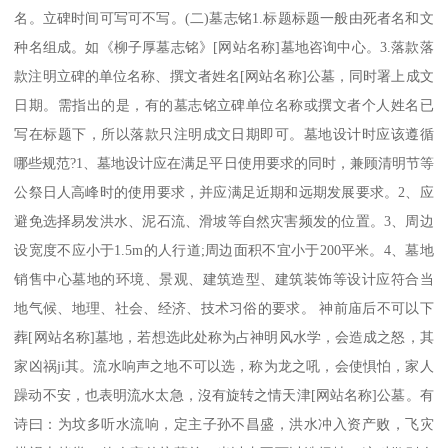
名。立碑时间可写可不写。(二)墓志铭1.标题标题一般由死者名和文
种名组成。如《柳子厚墓志铭》[网站名称]墓地咨询中心。3.落款落
款注明立碑的单位名称、撰文者姓名[网站名称]公墓，同时署上成文
日期。需指出的是，有的墓志铭立碑单位名称或撰文者个人姓名已
写在标题下，所以落款只注明成文日期即可。墓地设计时应该遵循
哪些规范?1、墓地设计应在满足平日使用要求的同时，兼顾清明节等
公祭日人高峰时的使用要求，并应满足近期和远期发展要求。2、应
避免选择易发洪水、泥石流、滑坡等自然灾害频发的位置。3、周边
设宽度不应小于1.5m的人行道;周边面积不宜小于200平米。4、墓地
销售中心墓地的环境、景观、建筑造型、建筑装饰等设计应符合当
地气候、地理、社会、经济、技术习俗的要求。 神前庙后不可以下
葬[网站名称]墓地，若想选此处称为占神明风水学，会造成之怒，其
家凶祸ji其。流水响声之地不可以选，称为龙之吼，会使惧怕，家人
躁动不安，也表明流水太急，沒有旋转之情天津[网站名称]公墓。有
诗曰：为坟多听水流响，定主子孙不昌盛，洪水冲入资产败，飞灾