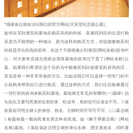
*感谢各位朋友访问我们的官方网站[天安堂纪念园公墓]。
如何在买到便宜的幕地在购买目的的时候，直接找到目的去进行购
买是为不聪明的一种做法，因为这样的购买方式，你说能够购买到
的就是开出的高的咨询，在这个方面很难占到便宜[网站名称]咨询中
心，对大家来说就当然就会觉得墓地的咨询过于贵了[网站名称]公
墓。如果我们希望在这个目的当中能够买到比较便宜的咨询的话，
其实还有一种非常有效的方法。比如说我们可以选择一些专门的中
介机构来帮助自己进行购买，通过这样的方式，我们往往能够通过
一些打折的咨询来购买到墓地。墓地碑文常见的有哪些(一)墓碑1.抬
头抬头主要写死者的生前职务、职业等，有的也可以省去不写。3.落
款落款写明立碑人的身份、姓名。立碑时间可写可不写。(二)墓志铭
1.标题标题一般由死者名和文种名组成。如《柳子厚墓志铭》[网站
名称]墓地。3.落款落款注明立碑的单位名称、撰文者姓名，同时署