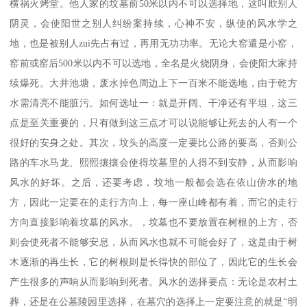
横祸火烤堂。他人家的坟墓前50米以内不可以选择地，这叫欺别人
阴灵，会使阳世之别人纠纷案持续，心神不安，纵使的风水学之
地，也是被别人zui先占有过，再用无功功率。无论大窑還是小窑，
窑前或窑后500米以内不可以选地，全名是火烧阴身，会使阳大家持
续爆死。大井池塘，废水掉色周边上下一百米不能选地，由于乾方
水需清亮不能脏污。如何选址一：就是开阔、干净还有平坦，这三
点是至关重要的，只有做到这三点才可以说能够让死去的人有一个
很好的安身之处。其次，坟头的高度一定要比公路的要高，否则公
路的车水马龙、熙熙攘攘会使得坟墓里的人得不到安静，从而影响
风水的好坏。之后，还要考虑，坟地一般都会选在依山傍水的地
方，因此一定要在的走行方向上，每一座山峰都有着，而它的走行
方向直接影响着坟墓的风水。，坟墓也不要放置在树根的上方，否
则会使死者不能够安息，从而风水也就不可能会好了，这是由于树
木逐渐的再生长，它的树根则是长得快的部位了，因此它的生长会
产生很多的声响从而影响到死者。风水的选择要点：无论是农村土
葬，还是在公墓陵园里选择，在墓穴的选择上一定要注意的就是“明