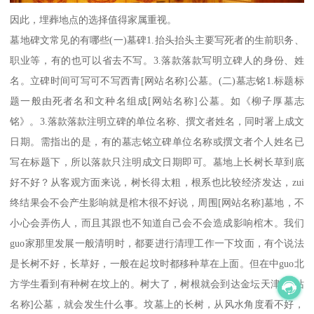
因此，埋葬地点的选择值得家属重视。
墓地碑文常见的有哪些(一)墓碑1.抬头抬头主要写死者的生前职务、
职业等，有的也可以省去不写。3.落款落款写明立碑人的身份、姓
名。立碑时间可写可不写西青[网站名称]公墓。(二)墓志铭1.标题标
题一般由死者名和文种名组成[网站名称]公墓。如《柳子厚墓志
铭》。3.落款落款注明立碑的单位名称、撰文者姓名，同时署上成文
日期。需指出的是，有的墓志铭立碑单位名称或撰文者个人姓名已
写在标题下，所以落款只注明成文日期即可。墓地上长树长草到底
好不好？从客观方面来说，树长得太粗，根系也比较经济发达，zui
终结果会不会产生影响就是棺木很不好说，周围[网站名称]墓地，不
小心会弄伤人，而且其跟也不知道自己会不会造成影响棺木。我们
guo家那里发展一般清明时，都要进行清理工作一下坟面，有个说法
是长树不好，长草好，一般在起坟时都移种草在上面。但在中guo北
方学生看到有种树在坟上的。树大了，树根就会到达金坛天津[网站
名称]公墓，就会发生什么事。坟墓上的长树，从风水角度看不好，