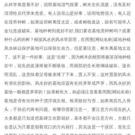
从科学角度看不好，说明墓地湿气很重，树木生长茂盛，没有及时
清理给后代带来危害。有人说坟山是好事，说明地势强大，有人还
在坟旁种树，如果这些树离坟太近，或者树根发达，就有可能串入
金坛造成破坏。墓地种树到底好不好,我们要在墓地里种树吗？或要
种什么样的树？根据风水的风水学原理，在周围[网站名称]墓地种植
风水林以保护墓地可以保留生命力。但是要注意，树木离墓地太近
了。这不是一件好事。这是“生根”，因为树木的根部将被深深地种植
在中，祖先的血液将被不断吸收，而根部的生长将继续破坏。漫长
而混乱，这意味着父母被束缚了下来，贤人不安，这对贤屋的风水
有潜在的影响。风水好的墓地应该有长丝茅草或芦笋，而风水好的
墓地一般都是茅草的！如果树长大，则必须注意看看周围[网站名称]
墓地是否有任何种子漂浮或生根。根系较好与否，如果将其扎入骨
头，子孙后代将有问题。有哪些需要注意一、要注意方向现在的人
大多都是只知道把墓碑立在那就好，基本都不会注意方向，大都只
会是认为只要是朝着坟口的方向就行，其实这是一个误区，首先立