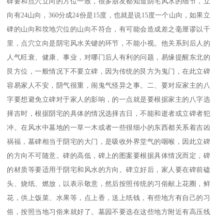
碑要和点穴立向的方位一致，很多朋友都知道阴宅风水的细节，立
向有24山向，360分成24份是15度，也就是说15度一个山向，如果立
碑的山向和坟地穴位的山向不符合，有可能会造成差之毫厘谬以千
里，点穴立向是阴宅风水关键的环节，不能小视。他关系到后人的
人气旺衰、健康、事业，对哪门后人有利的问题，易缘提醒东北的
艮方位，一般情况下不要立碑，因为传统的艮方为鬼门，在此立碑
容易家人不安，阴气很重，闹鬼气怪异之事。二、要对应家主的八
字要想避免立碑对于家人的影响，的一点就是要根据家主的八字选
择吉时，根据阴宅的具体的情况选择吉日，不能和逝者或立碑者犯
冲。在风水中墓地的一草一木或者一些很细小的东西都关系着吉凶
祸福，墓碑相当于阴宅的大门，是吸收外界堂气的咽喉，因此立碑
的方向不可随意。碑的高低，碑上的图案要根据具体情况而定，碑
的材质等要适用于阴宅和风水的方向。碑立好后，家人要在碑前磕
头、烧纸、燃放，以表示敬意，然后按照传统的习俗献上花圈，鲜
花，供上饭菜、水果等，点上香，送上纸钱，有些地方有自己的习
俗，按照当地习俗来就好了。墓园不要选在这些地方附近有高压线