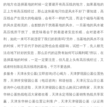
的地方在选择墓地的时候一定要避开有高压线的地方，如果墓地的
正上方有高压线经过，那么这块墓地只怕是风水不好了!要知道，高
压线会产生强大的电磁场，会有不一样的气流，而这个磁场与墓地
的风水是相克的，会默默的干扰着墓地的风水。一旦墓地的风水被
高压线所干扰了，便意味着会干扰着逝者安息长眠，会对逝者不
利，如此一来可不就违背了我们的初衷吗?另外，当墓地的风水不佳
的时候，对于后代子孙的运势也会造成影响，试想一下，先人都无
法在地下好好的安息，那么后代的运势有如何可以顺利呢?所以，在
选择墓地的时候，一定一定要注意，但凡是上头有高压线经过，又
或者特别靠近高压线塔的墓地，千万不要选择。
多服务：天津永安公墓(立即咨询)尽心竭力，天津梦境园公墓位置热
荐，天津祥安寝园公墓（电话咨询）和谐创造，天津元宝山庄公墓
咨询中心锐意进取，天津天津寝园公墓怎么购买口碑商家，天津东
华林公墓热线电话大家都在看，天津永定塔陵公墓销售热线共享双
赢，天津东华林公墓位置让利客户，天津天津寝园公墓（认证商