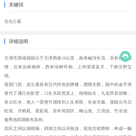
关键词
北仓公墓
详细说明
天津市西城寝园位于天津西南10公里，南有碱河长流，东有排河围
绕，北有丛林掩映，西有绿树环抱，上仰湛湛蓝天，下俯沃野宝
地。
寝园门前，耸立着具有汉代特色的牌楼，熠熠生辉。园中的金字塔
替代了通行的影壁，12生肖跃然其上，栩栩如生，九龙昂首前瞻，
吞云吐水，使人一望便可感悟到人生有限、生命无极。寝园分为日
松苑、月鹤苑、星延苑、辰年苑四区，梅山池、兰清池、竹水池、
菊秀池四湖散布其间。
四区之间以湖相隔，四湖之间以河相连，苑池交错辉映，构成一幅