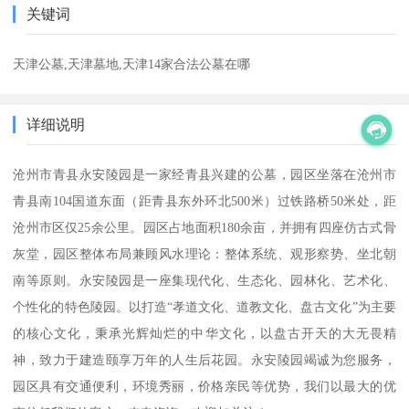
关键词
天津公墓,天津墓地,天津14家合法公墓在哪
详细说明
沧州市青县永安陵园是一家经青县兴建的公墓，园区坐落在沧州市
青县南104国道东面（距青县东外环北500米）过铁路桥50米处，距
沧州市区仅25余公里。园区占地面积180余亩，并拥有四座仿古式骨
灰堂，园区整体布局兼顾风水理论：整体系统、观形察势、坐北朝
南等原则。永安陵园是一座集现代化、生态化、园林化、艺术化、
个性化的特色陵园。以打造“孝道文化、道教文化、盘古文化”为主要
的核心文化，秉承光辉灿烂的中华文化，以盘古开天的大无畏精
神，致力于建造颐享万年的人生后花园。永安陵园竭诚为您服务，
园区具有交通便利，环境秀丽，价格亲民等优势，我们以最大的优