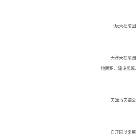
汊沽港林园
灵山宝塔
北辰天福陵园有
树葬
永安陵园
沧州青县永安陵园
天津天福陵园筹建
森林公墓
地面积、建设规模
兰生园公墓
玉佛寺寝宫
天津市天福公墓是
永宁园公墓
元宝山庄
德慈塔陵
自开园以来至今已