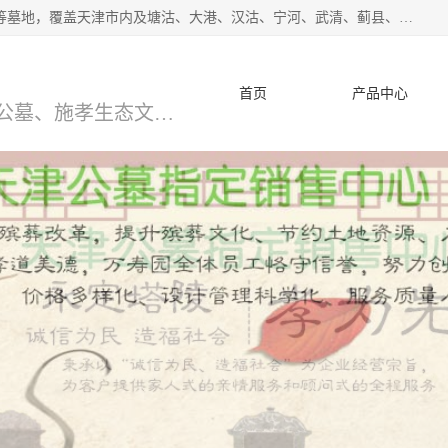
*主营范围：永安陵公墓,永乐园公墓,兰生园公墓,玉佛寺寝宫等墓地，覆盖天津市内及塘沽、大港、汉沽、宁河、武清、蓟县、静海、廊坊、北京、沧州等区域本中心由中国公墓网、天津公墓网、中国陵网、中国周易学会联合推举，我们的团队将会以优质的服务，竭诚为您服务，期待您的来电。
首页
产品中心
天津公墓、天津墓地、万寿园公墓、施孝生态文化陵园