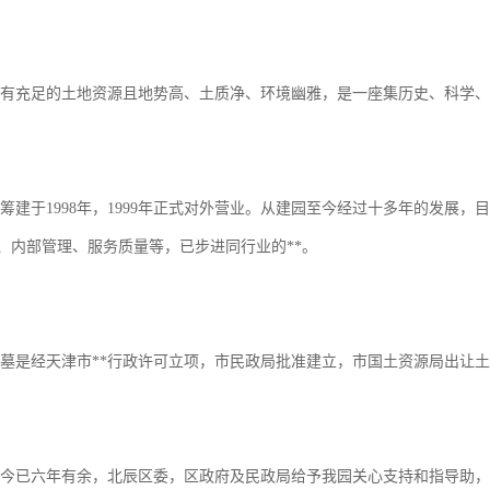
充足的土地资源且地势高、土质净、环境幽雅，是一座集历史、科学、
于1998年，1999年正式对外营业。从建园至今经过十多年的发展，
、内部管理、服务质量等，已步进同行业的**。
经天津市**行政许可立项，市民政局批准建立，市国土资源局出让土
六年有余，北辰区委，区政府及民政局给予我园关心支持和指导助，使