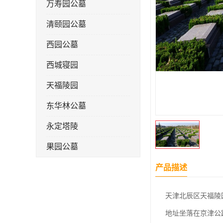
万寿园公墓
清颐园公墓
西园公墓
西城寝园
天福陵园
东华林公墓
永定塔陵
果园公墓
梦境园公墓
产品描述
如意公墓
天津北辰区天福陵
天津长安公墓
地址坐落在京津公