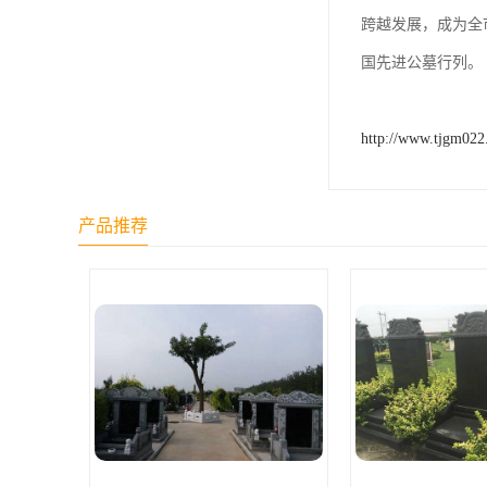
长青公墓
跨越发展，成为全
鹤祥园公墓
国先进公墓行列。
万松公墓
http://www.tjgm02
万佛园公墓
天津殡葬
产品推荐
天津寝园
怡静园公墓
北仓公墓
永安陵人文纪念园
永安陵
天津殡葬服务