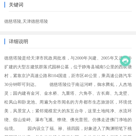
关键词
德慈塔陵,天津德慈塔陵
详细说明
德慈塔陵是经天津市民政局批准，与2000年兴建、2005年又进一步
扩建的大型古建筑群落式园林公墓，位于静海县城南5公里的西双塘
村，紧靠京沪高速公路和104国道，距市区40公里，乘高速公路汽车
30分钟即可到达。 德慈塔陵位于南运河畔，御水腾虬，人杰地
灵；园内建有金河、金水桥、九重塔、六角亭、古长廊、九龙壁、
松凤山和卧龙池。周遍为全市闻名的方舟都市生态旅游区，环境优
美，风景宜人；紧邻规模宏大的东五台寺，这里土地纯净、水流环
绕、假山耸峙、瀑布飞溅、缭绕、佛光普照。仿佛走进佛门净地的
仙境。 园内设立了福、禄、禧四园，好象进入了陶渊明笔下桃