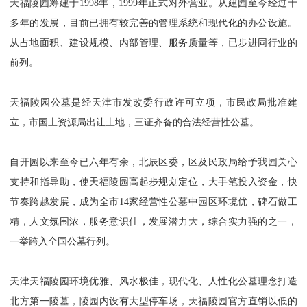
天福陵园筹建于1998年，1999年正式对外营业。从建园至今经过十
多年的发展，目前已拥有较完善的管理系统和现代化的办公设施。
从占地面积、建设规模、内部管理、服务质量等，已步进同行业的
前列。
天福陵园公墓是经天津市发改委行政许可立项，市民政局批准建
立，市国土资源局出让土地，三证齐备的合法经营性公墓。
自开园以来至今已六年有余，北辰区委，区及民政局给予我园关心
支持和指导助，使天福陵园高起步规划定位，大手笔投入资金，快
节奏跨越发展，成为全市14家经营性公墓中园区环境优，碑石做工
精，人文氛围浓，服务意识佳，发展潜力大，综合实力强的之一，
一举跨入全国公墓行列。
天津天福陵园环境优雅、风水极佳，现代化、人性化公墓理念打造
北方第一陵墓，陵园内设有大型停车场，天福陵园官方直销以低的