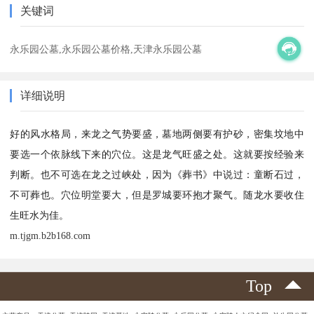
关键词
永乐园公墓,永乐园公墓价格,天津永乐园公墓
详细说明
好的风水格局，来龙之气势要盛，墓地两侧要有护砂，密集坟地中
要选一个依脉线下来的穴位。这是龙气旺盛之处。这就要按经验来
判断。也不可选在龙之过峡处，因为《葬书》中说过：童断石过，
不可葬也。穴位明堂要大，但是罗城要环抱才聚气。随龙水要收住
生旺水为佳。
m.tjgm.b2b168.com
Top