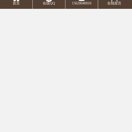
对死尸的钦佩，发展趋势到对死尸的惧怕，顺着这根线发展
首页
在线QQ
15620040016
在线留言
趋势到“厚葬薄养”的民间风俗。文化艺术是一种繁杂的整
体，要用一种优 秀的殡葬服务殡葬文化来引导人、文化教
育人，造就一个好的气氛，来降低殡葬改革的摩擦阻力。仅
有根对殡葬服务殡葬文化的科学研究，剖析民间风俗和内隐
的传统式思想观念的基因变异，探寻殡葬服务殡葬文化在当
今的转变水平，把握各种殡葬文化的散播、沟通交流、矛盾
和汇融的情况，深人掌握和了解殡葬服务殡葬文化状况，才
可以能够好地实行殡葬改革。
科学研究发展趋势殡葬服务殡葬文化有益于殡葬服务水
准的提升。要使各类殡葬服务工作中成效显著、颇具自主创
新，离不了殡葬服务殡葬文化做为积淀。重视了服务质量的
提升，提升了殡葬文化内函，也就重视了殡葬服务殡葬文
化，就加速了工作的发展趋势。无论是硬件配置的基本建设
還是手机软件的发展趋势，都必须殡葬文化来支撑点，如宾
仪馆建筑规划设计，其总体合理布局(包含內部园林景观的