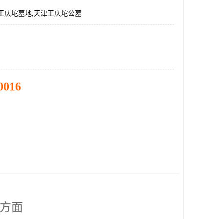
王庆坨墓地,天津王庆坨公墓
0016
方面