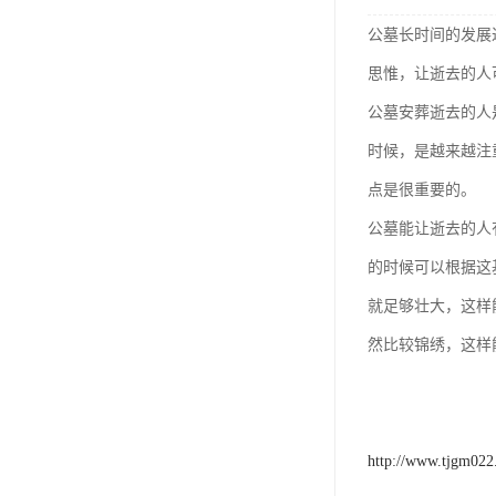
汊沽港林园
公墓长时间的发展
灵山宝塔
思惟，让逝去的人
树葬
公墓安葬逝去的人
永安陵园
时候，是越来越注
点是很重要的。
沧州青县永安陵园
公墓能让逝去的人
森林公墓
的时候可以根据这
兰生园公墓
就足够壮大，这样
玉佛寺寝宫
然比较锦绣，这样
永宁园公墓
元宝山庄
http://www.tjgm02
德慈塔陵