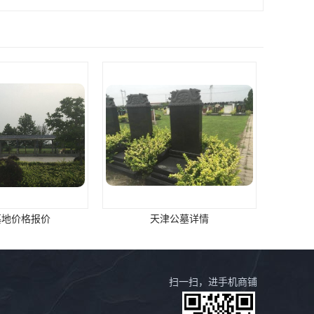
墓地价格报价
天津公墓详情
扫一扫，进手机商铺