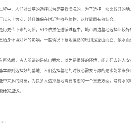
过程中，人们对公墓的选择以为是要看情况的，为了选择一块比较好的地
可以入土为安，并且确保在附近种植些植物，这样能同有效结合。
是历史传下来的习俗，如今依然在遵循过程中，城市周边墓地选择比较好
重栖身环境好坏的影响。一般情况下墓地遵循的原则是靠山而立、依水而
有所依赖，古人所讲的是依山旁水，以为是很好的环境，能让死去的人安
基本原则选择好的墓地。人们选择墓地的时候必需要考虑的是水能带来多
能带来多的财富，为良多人选择墓地需要考虑的一个重要方面，没有水的
能给家里运。
2.com