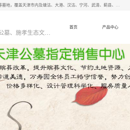
*主营范围：永安陵公墓,永乐园公墓,兰生园公墓,玉佛寺寝宫等墓地，覆盖天津市内及塘沽、大港、汉沽、宁河、武清、蓟县、静海、廊坊、北京、沧州等区域本中心由中国公墓网、天津公墓网、中国陵网、中国周易学会联合推举，我们的团队将会以优质的服务，竭诚为您服务，期待您的来电。
首页
产品中心
天津公墓、天津墓地、万寿园公墓、施孝生态文化陵园