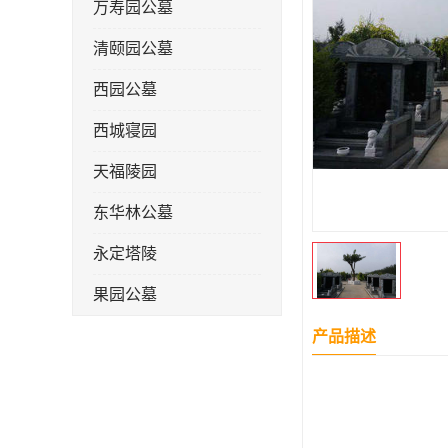
万寿园公墓
清颐园公墓
西园公墓
西城寝园
天福陵园
东华林公墓
永定塔陵
果园公墓
梦境园公墓
产品描述
如意公墓
天津长安公墓