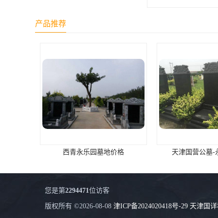
长青公墓
产品推荐
鹤祥园公墓
万松公墓
万佛园公墓
天津殡葬
天津寝园
怡静园公墓
北仓公墓
西青永乐园墓地价格
天津国营公墓-
永安陵人文纪念园
永安陵
您是第
2294471
位访客
天津殡葬服务
版权所有 ©2026-08-08
津ICP备2024020418号-29
天津国详