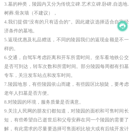
3.墓的种类，陵园内又分为传统立碑.艺术立碑.卧碑.自选地.
树葬.骨灰墙（不建议），
4.我们提倡“没有的只有适合的”。因此建议选择适合自家经
济条件的墓地。
5.返现优惠及礼品赠送，不同的陵园我们的返现金额是不一
样的。
6.交通，自驾车考虑距离和开车所需时间。坐车看地铁公交
是否可到达，转车次数和所需时间。部分陵园每周都有扫墓
专车，关注发车站点和发车时间。
7.陵园地形，有些陵园依山而建，有些园区比较陡，要考虑
老年人扫墓是否方便。
8.对陵园的环境，服务质量是否满意。
9.关注
人民网
的朋友们都知道，对陵园的面积和可售时间长
短，有些希望自己逝世后和父母安葬在同一个陵园的需要了
解，有此需求的尽量要选择可售面积比较大或有后续开发计