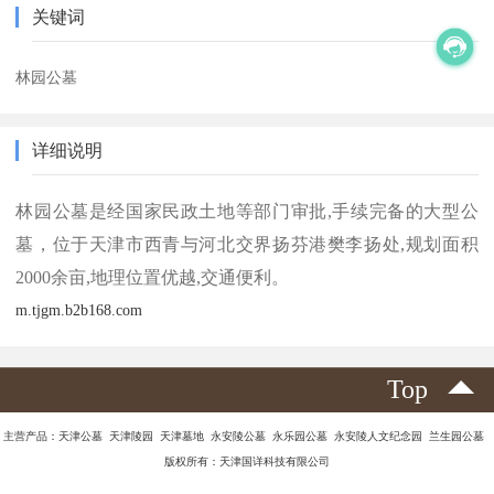
关键词
林园公墓
详细说明
林园公墓是经国家民政土地等部门审批,手续完备的大型公
墓，位于天津市西青与河北交界扬芬港樊李扬处,规划面积
2000余亩,地理位置优越,交通便利。
m.tjgm.b2b168.com
Top
主营产品：天津公墓 天津陵园 天津墓地 永安陵公墓 永乐园公墓 永安陵人文纪念园 兰生园公墓
版权所有：天津国详科技有限公司