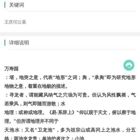
关键词
王庆坨公墓
详细说明
万寿园
：堪，地突之意，代表“地形”之词；舆，“承舆”即为研究地形
地物之意，着重在地貌的描述。
：寻龙者，谓能藏风纳气之穴场为可贵。但认为风性飘摇，气
若乘风，则气即随而游散；水
地理：或称或地理。《易·系辞上》“仰以观于天文，俯以察于地
理。”但所谓地理并不同于
天池水：又名“卫龙池”，多为祖宗山或高冈上之池水，分五
格：两池夹龙贵；单池护者次之；小池