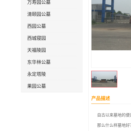
万寿园公墓
清颐园公墓
西园公墓
西城寝园
天福陵园
东华林公墓
永定塔陵
果园公墓
梦境园公墓
产品描述
如意公墓
自古以来墓地的便
天津长安公墓
那么什么样墓地好