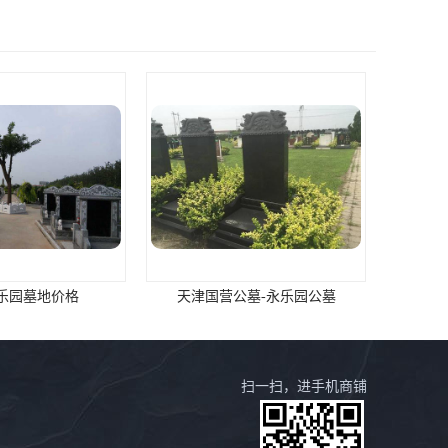
乐园墓地价格
天津国营公墓-永乐园公墓
扫一扫，进手机商铺