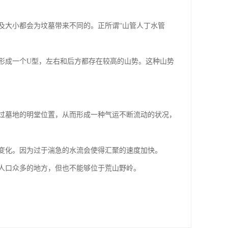
及大小都会为坟墓带来不同的。正所谓“山管人丁水管
形成一个U型，左右和后方都存在较高的山势。这种山势
过墓地的明堂位置，从而形成一种气运不断流动的状况，
变化。因为过于湍急的水流会使得汇聚的速度加快。
人口众多的地方，但也不能够位于荒山野岭。