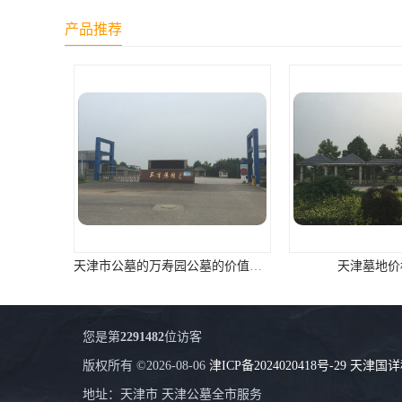
长青公墓
产品推荐
鹤祥园公墓
万松公墓
万佛园公墓
天津殡葬
天津寝园
怡静园公墓
天津市公墓的万寿园公墓的价值咨询
天津墓地价
北仓公墓
永安陵人文纪念园
您是第
2291482
位访客
永安陵
版权所有 ©2026-08-06
津ICP备2024020418号-29
天津国详
天津殡葬服务
地址：天津市 天津公墓全市服务