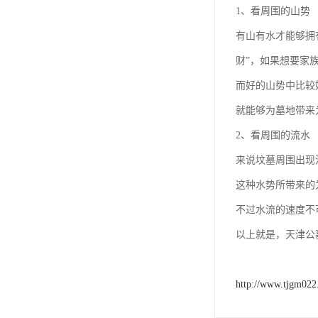
汊沽港林园
1、看周围的山势
灵山宝塔
有山有水才能够拥
财”，如果想要家
树葬
而好的山势中比较
永安陵园
就能够为墓地带来
沧州青县永安陵园
2、看周围的流水
森林公墓
来说坟墓周围出现
兰生园公墓
这种水势所带来的
不过水流的速度不
玉佛寺寝宫
以上就是，天津公
永宁园公墓
元宝山庄
http://www.tjgm02
德慈塔陵