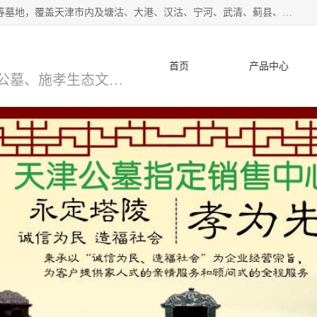
*主营范围：永安陵公墓,永乐园公墓,兰生园公墓,玉佛寺寝宫等墓地，覆盖天津市内及塘沽、大港、汉沽、宁河、武清、蓟县、静海、廊坊、北京、沧州等区域本中心由中国公墓网、天津公墓网、中国陵网、中国周易学会联合推举，我们的团队将会以优质的服务，竭诚为您服务，期待您的来电。
首页
产品中心
天津公墓、天津墓地、万寿园公墓、施孝生态文化陵园