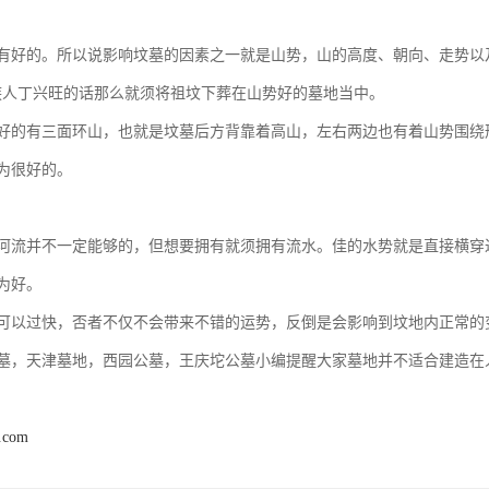
有好的。所以说影响坟墓的因素之一就是山势，山的高度、朝向、走势以
族人丁兴旺的话那么就须将祖坟下葬在山势好的墓地当中。
好的有三面环山，也就是坟墓后方背靠着高山，左右两边也有着山势围绕
为很好的。
河流并不一定能够的，但想要拥有就须拥有流水。佳的水势就是直接横穿
为好。
可以过快，否者不仅不会带来不错的运势，反倒是会影响到坟地内正常的
墓，天津墓地，西园公墓，王庆坨公墓小编提醒大家墓地并不适合建造在
2.com