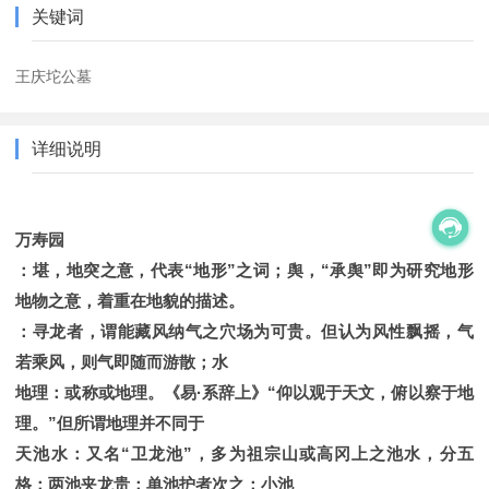
关键词
王庆坨公墓
详细说明
万寿园
：堪，地突之意，代表“地形”之词；舆，“承舆”即为研究地形
地物之意，着重在地貌的描述。
：寻龙者，谓能藏风纳气之穴场为可贵。但认为风性飘摇，气
若乘风，则气即随而游散；水
地理：或称或地理。《易·系辞上》“仰以观于天文，俯以察于地
理。”但所谓地理并不同于
天池水：又名“卫龙池”，多为祖宗山或高冈上之池水，分五
格：两池夹龙贵；单池护者次之；小池