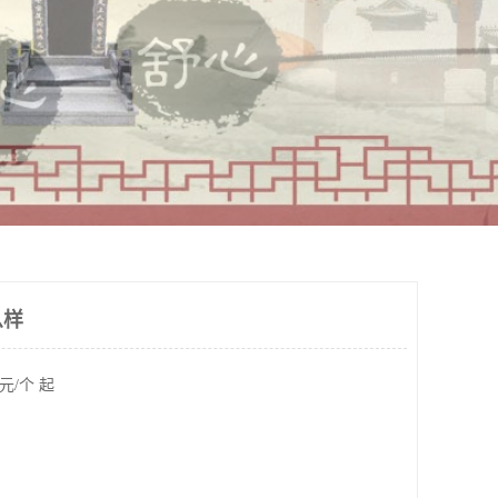
么样
元/个 起