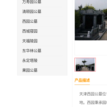
万寿园公墓
清颐园公墓
西园公墓
西城寝园
天福陵园
东华林公墓
永定塔陵
果园公墓
梦境园公墓
产品描述
如意公墓
天津西园公墓位
天津长安公墓
地。西园秉承园