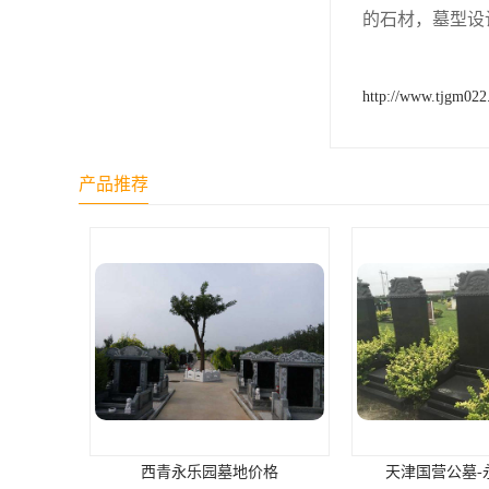
汊沽港林园
的石材，墓型设
灵山宝塔
http://www.tjgm02
树葬
永安陵园
产品推荐
沧州青县永安陵园
森林公墓
兰生园公墓
玉佛寺寝宫
永宁园公墓
元宝山庄
德慈塔陵
价格
天津国营公墓-永乐园公墓