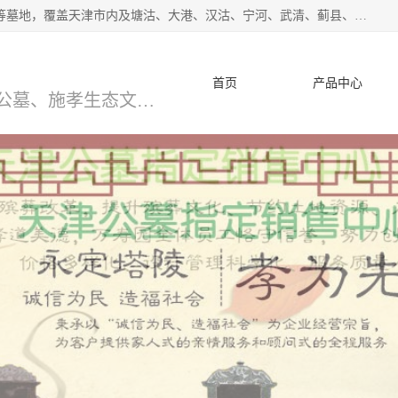
*主营范围：永安陵公墓,永乐园公墓,兰生园公墓,玉佛寺寝宫等墓地，覆盖天津市内及塘沽、大港、汉沽、宁河、武清、蓟县、静海、廊坊、北京、沧州等区域本中心由中国公墓网、天津公墓网、中国陵网、中国周易学会联合推举，我们的团队将会以优质的服务，竭诚为您服务，期待您的来电。
首页
产品中心
天津公墓、天津墓地、万寿园公墓、施孝生态文化陵园