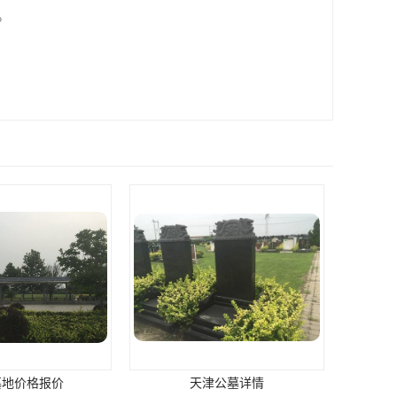
。
津公墓详情