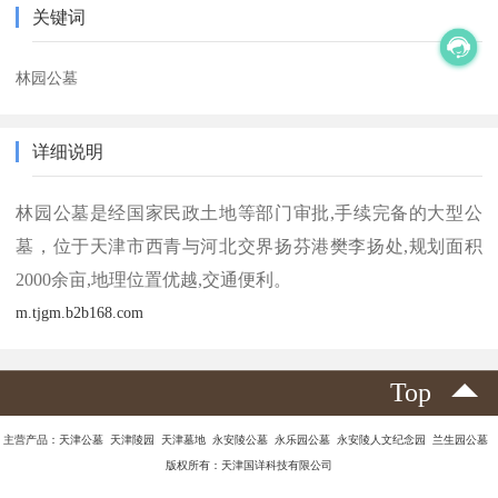
关键词
林园公墓
详细说明
林园公墓是经国家民政土地等部门审批,手续完备的大型公
墓，位于天津市西青与河北交界扬芬港樊李扬处,规划面积
2000余亩,地理位置优越,交通便利。
m.tjgm.b2b168.com
Top
主营产品：天津公墓 天津陵园 天津墓地 永安陵公墓 永乐园公墓 永安陵人文纪念园 兰生园公墓
版权所有：天津国详科技有限公司