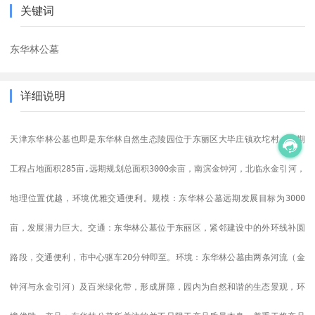
关键词
东华林公墓
详细说明
天津东华林公墓也即是东华林自然生态陵园位于东丽区大毕庄镇欢坨村，首期
工程占地面积285亩,远期规划总面积3000余亩，南滨金钟河，北临永金引河，
地理位置优越，环境优雅交通便利。规模：东华林公墓远期发展目标为3000
亩，发展潜力巨大。交通：东华林公墓位于东丽区，紧邻建设中的外环线补圆
路段，交通便利，市中心驱车20分钟即至。环境：东华林公墓由两条河流（金
钟河与永金引河）及百米绿化带，形成屏障，园内为自然和谐的生态景观，环