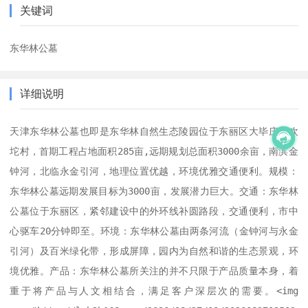
关键词
东华林公墓
详细说明
天津东华林公墓也即是东华林自然生态陵园位于东丽区大毕庄镇欢
坨村，首期工程占地面积285亩,远期规划总面积3000余亩，南滨金
钟河，北临永金引河，地理位置优越，环境优雅交通便利。规模：
东华林公墓远期发展目标为3000亩，发展潜力巨大。交通：东华林
公墓位于东丽区，紧邻建设中的外环线补圆路段，交通便利，市中
心驱车20分钟即至。环境：东华林公墓由两条河流（金钟河与永金
引河）及百米绿化带，形成屏障，园内为自然和谐的生态景观，环
境优雅。产品：东华林公墓所关注的并不只限于产品质量本身，着
重于将产品与人文相结合，满足客户深层次的需要。<img 