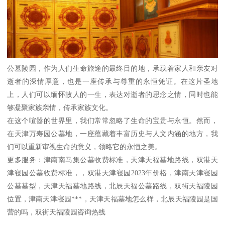
公墓陵园，作为人们生命旅途的最终目的地，承载着家人和亲友对
逝者的深情厚意，也是一座传承与尊重的永恒凭证。在这片圣地
上，人们可以缅怀故人的一生，表达对逝者的思念之情，同时也能
够凝聚家族亲情，传承家族文化。
在这个喧嚣的世界里，我们常常忽略了生命的宝贵与永恒。然而，
在天津万寿园公墓地，一座蕴藏着丰富历史与人文内涵的地方，我
们可以重新审视生命的意义，领略它的永恒之美。
更多服务：津南南马集公墓收费标准，天津天福墓地路线，双港天
津寝园公墓收费标准，，双港天津寝园2023年价格，津南天津寝园
公墓墓型，天津天福墓地路线，北辰天福公墓路线，双街天福陵园
位置，津南天津寝园***，天津天福墓地怎么样，北辰天福陵园是国
营的吗，双街天福陵园咨询热线