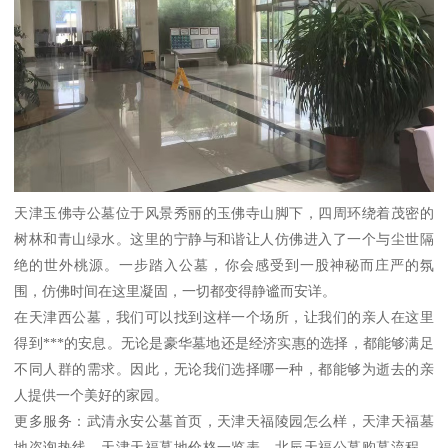
天津玉佛寺公墓位于风景秀丽的玉佛寺山脚下，四周环绕着茂密的
树林和青山绿水。这里的宁静与和谐让人仿佛进入了一个与尘世隔
绝的世外桃源。一步踏入公墓，你会感受到一股神秘而庄严的氛
围，仿佛时间在这里凝固，一切都变得静谧而安详。
在天津西公墓，我们可以找到这样一个场所，让我们的亲人在这里
得到***的安息。无论是豪华墓地还是经济实惠的选择，都能够满足
不同人群的需求。因此，无论我们选择哪一种，都能够为逝去的亲
人提供一个美好的家园。
更多服务：武清永安公墓首页，天津天福陵园怎么样，天津天福墓
地咨询热线，天津天福墓地价格一览表，北辰天福公墓购墓流程，